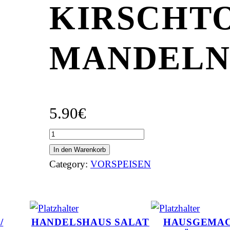
KIRSCHT
MANDEL
5.90
€
B
r
In den Warenkorb
o
Category:
VORSPEISEN
k
k
o
/
HANDELSHAUS SALAT
HAUSGEMA
l