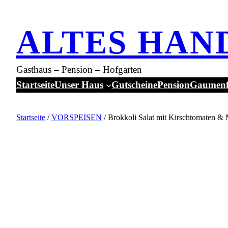
Zum
Inhalt
ALTES HAN
springen
Gasthaus – Pension – Hofgarten
Startseite
Unser Haus
Gutscheine
Pension
Gaumenf
Startseite
/
VORSPEISEN
/ Brokkoli Salat mit Kirschtomaten &