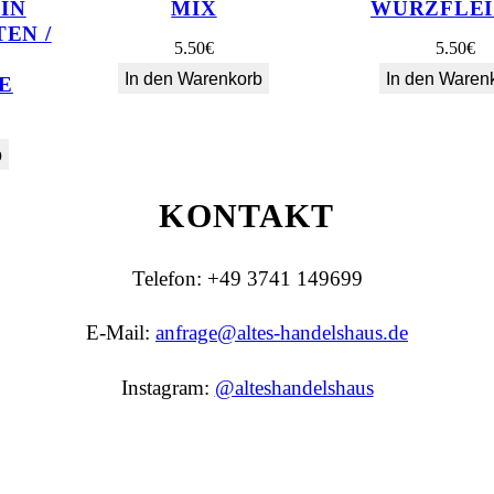
IN
MIX
WÜRZFLEI
i
EN /
5.50
€
5.50
€
S
In den Warenkorb
In den Waren
E
a
l
a
b
t
KONTAKT
m
i
Telefon: +49 3741 149699
t
K
E-Mail:
anfrage@altes-handelshaus.de
i
r
Instagram:
@alteshandelshaus
s
c
h