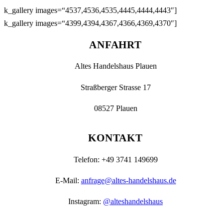
Zum
mk_gallery images=“4537,4536,4535,4445,4444,4443″]
Inhalt
mk_gallery images=“4399,4394,4367,4366,4369,4370″]
springen
ANFAHRT
Altes Handelshaus Plauen
Straßberger Strasse 17
08527 Plauen
KONTAKT
Telefon: +49 3741 149699
E-Mail:
anfrage@altes-handelshaus.de
Instagram:
@alteshandelshaus